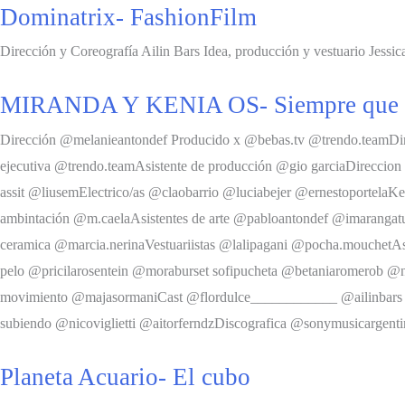
Dominatrix- FashionFilm
Dirección y Coreografía Ailin Bars Idea, producción y vestuario Jess
MIRANDA Y KENIA OS- Siempre que l
Dirección @melanieantondef Producido x @bebas.tv @trendo.teamDir
ejecutiva @trendo.teamAsistente de producción @gio garciaDirecci
assit @liusemElectrico/as @claobarrio @luciabejer @ernestoportela
ambintación @m.caelaAsistentes de arte @pabloantondef @imarangat
ceramica @marcia.nerinaVestuariistas @lalipagani @pocha.mouchetAsi
pelo @pricilarosentein @moraburset sofipucheta @betaniaromerob @
movimiento @majasormaniCast @flordulce____________ @ailinbars 
subiendo @nicoviglietti @aitorferndzDiscografica @sonymusicarg
Planeta Acuario- El cubo