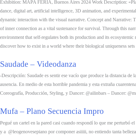
Exhibition: MAPA FERIA, Buenos Aires 2024 Work Description: «Planet 
dance, digital art, artificial intelligence, 3D animation, and experimen
dynamic interaction with the visual narrative. Concept and Narrative: T
of inner connection as a vital sustenance for survival. Through this narr
environment that self-regulates both its production and its ecosystemic r
discover how to exist in a world where their biological uniqueness set
Saudade – Videodanza
-Descripción: Saudade es sentir ese vacío que produce la distancia de
ausencia. En medio de esta horrible pandemia y esta extraña cuarentena
Coreografía, Producción, Styling, y Dancer: @ailinbars – Dancer: @
Mufa – Plano Secuencia Impro​
Pegué un cartel en la pared casi cuando respondí lo que me perturbó el 
y a @leogenovesepiano por componer asiiiii, no entiendo tanta belleza