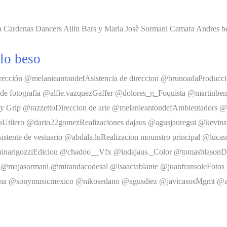
ica Cardenas Dancers Ailin Bars y Maria Josè Sormani Camara Andres b
o beso
ección @melanieantondefAsistencia de direccion @brunoadaProducció
on de fotografia @alfie.vazquezGaffer @dolores_g_Foquista @martin
Key Grip @razzettoDireccion de arte @melanieantondefAmbientadors 
uUtilero @dario22gomezRealizaciones dajaus @agusjauregui @kevins
stente de vestuario @abdala.luRealizacion mounstro principal @luca
ninarigozziEdicion @chadoo__Vfx @indajaus._Color @tomasblasonDise
@majasormani @mirandacodesal @isaactablante @juanfransoleFotos 
entina @sonymusicmexico @nikosedano @agusdiez @javicasosMgmt @