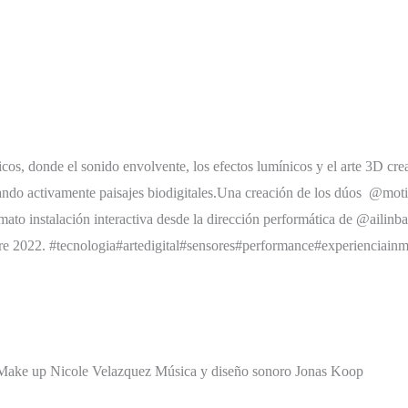
cos, donde el sonido envolvente, los efectos lumínicos y el arte 3D cr
ndo activamente paisajes biodigitales.Una creación de los dúos @motia
ato instalación interactiva desde la dirección performática de @ailinba
22. #tecnologia#artedigital#sensores#performance#experienciainme
 Make up Nicole Velazquez Música y diseño sonoro Jonas Koop