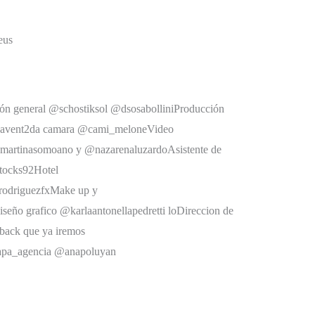
eus
n general @schostiksol @dsosabolliniProducción
benavent2da camara @cami_meloneVideo
@martinasomoano y @nazarenaluzardoAsistente de
tocks92Hotel
srodriguezfxMake up y
ño grafico @karlaantonellapedretti loDireccion de
back que ya iremos
apa_agencia @anapoluyan