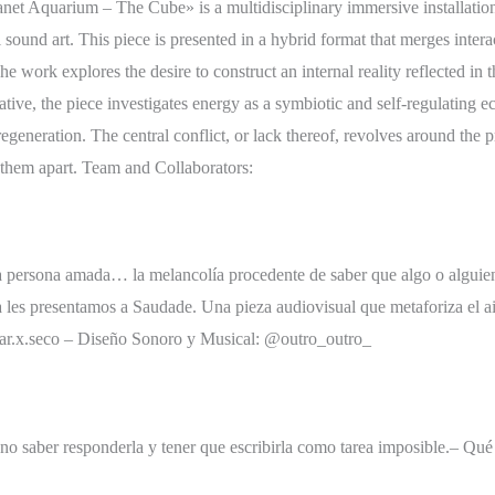
Aquarium – The Cube» is a multidisciplinary immersive installation th
tal sound art. This piece is presented in a hybrid format that merges int
he work explores the desire to construct an internal reality reflected i
ative, the piece investigates energy as a symbiotic and self-regulating e
egeneration. The central conflict, or lack thereof, revolves around the p
s them apart. Team and Collaborators:
 la persona amada… la melancolía procedente de saber que algo o alguie
 les presentamos a Saudade. Una pieza audiovisual que metaforiza el ais
mar.x.seco – Diseño Sonoro y Musical: @outro_outro_
no saber responderla y tener que escribirla como tarea imposible.– Qué 