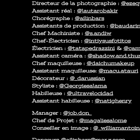
Directeur de la photographie :
@ezeq
Assistant réal :
@lautarobakir
Chorégraphe :
@ailinbars
Assistants de production :
@baudari
Chef Machiniste :
@s.andiw
Chef-Électricien :
@intiysusfotitos
Électricien :
@tatapedrazzini
&
@cami
Assistant caméra :
@shadow.and.thu
Chef maquilleuse :
@daichumakeup
Assistant maquilleuse:
@macu.atauri
Décorateur :
@_darussian
Styliste :
@Georgiesalama
Habilleuse :
@ultravelocidad
Assistant habilleuse :
@natighenry
Manager :
@job.don_
Chef de Projet :
@magaliesalome
Conseiller en image :
@_williamantoin