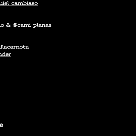
uiel_cambiaso
no
&
@cami_planas
lacarnota
nder
e