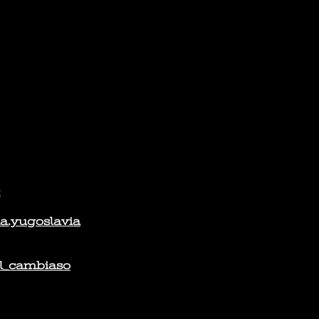
E
a.yugoslavia
l_cambiaso